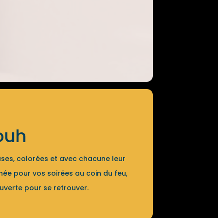
ouh
ses, colorées et avec chacune leur
inée pour vos soirées au coin du feu,
ouverte pour se retrouver.